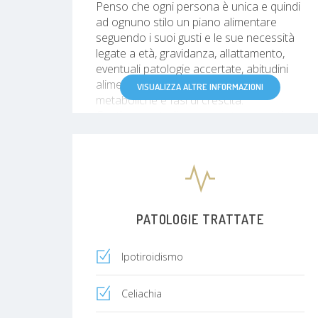
Penso che ogni persona è unica e quindi
ad ognuno stilo un piano alimentare
seguendo i suoi gusti e le sue necessità
legate a età, gravidanza, allattamento,
eventuali patologie accertate, abitudini
alimentari, sport, problematiche
VISUALIZZA ALTRE INFORMAZIONI
metaboliche e fasi di crescita.
Continuo a studiare per poter garantire
ai miei pazienti il miglior risultato e
raggiungere i propri obbiettivi.
" Non è mai troppo tardi per essere ciò
che avresti voluto essere (George Elliot)"
PATOLOGIE TRATTATE
Ipotiroidismo
Celiachia