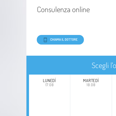
Consulenza online
Malattie metaboliche
Ipoglicemia
Morbo celiaco
CHIAMA IL DOTTORE
Insulino resistenza
Scegli l
Diabete di tipo 1 (insulino-dipendente)
Iponutrizione
LUNEDÍ
MARTEDÌ
17.08
18.08
Adiposità localizzate
diabete gestazionale