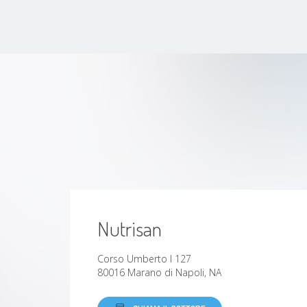
Sindrome Metabolica
Obesità
Ipertensione
Ritenzione idrica
Intolleranze alimentari
Anoressia
Nutrisan
Fibromialgia
Corso Umberto I 127
80016 Marano di Napoli, NA
Bulimia